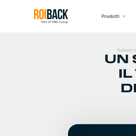
Prodotti
Roiback
>
UN 
I
D