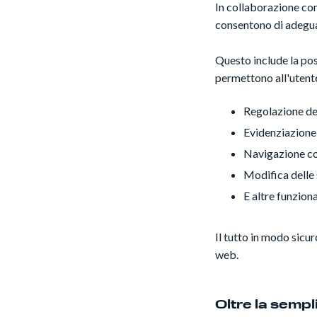
In collaborazione co
consentono di adeguare
Questo include la pos
permettono all'utente
Regolazione del
Evidenziazione 
Navigazione con
Modifica delle
E altre funzion
Il tutto in modo sicu
web.
Oltre la sempl