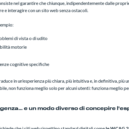
onsiste nel garantire che chiunque, indipendentemente dalle propri
 e interagire con un sito web senza ostacoli.
sempio:
blemi di vista o di udito
bilità motorie
enze cognitive specifiche
traduce in un'esperienza più chiara, più intuitiva e, in definitiva, p
ile, non funziona meglio solo per alcuni utenti: funziona meglio per
genza… e un modo diverso di concepire l'es
chiede che i siti web rispettino standard digitali come
le WCAG 2.