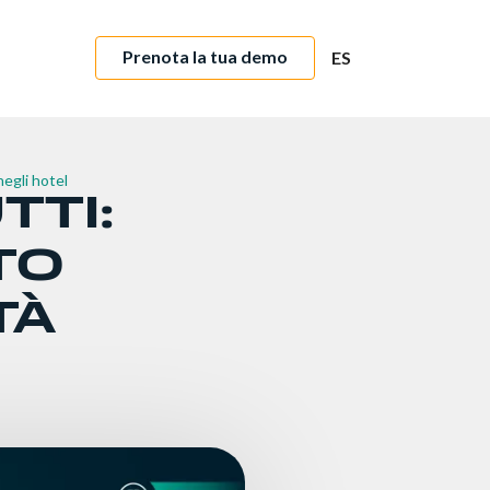
Prenota la tua demo
ES
negli hotel
TTI:
TO
TÀ