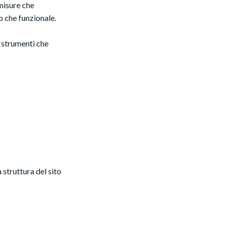
misure che
co che funzionale.
e
strumenti che
 struttura del sito