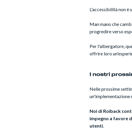
L'accessibilità non è
Man mano che cambiano
progredire verso esper
Per l'albergatore, qu
offrire loro un'esper
I nostri pross
Nelle prossime settim
un'implementazione r
Noi di Roiback cont
impegno a favore del
utenti.