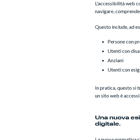
L'accessibilità web c
navigare, comprendere
Questo include, ad e
Persone con pro
Utenti con disa
Anziani
Utenti con esig
In pratica, questo si 
un sito web è accessib
Una nuova esi
digitale.
La nuova normativa ri