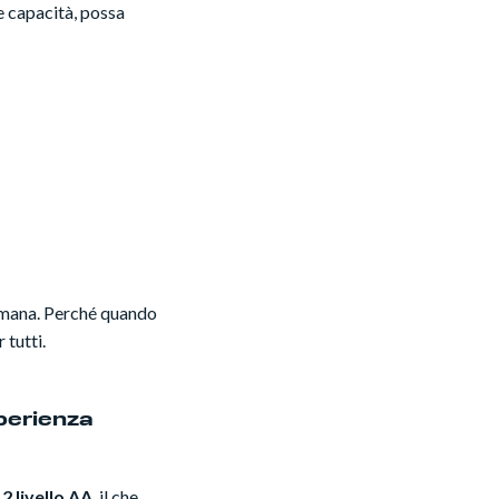
e capacità, possa
iù umana. Perché quando
 tutti.
perienza
2 livello AA
, il che