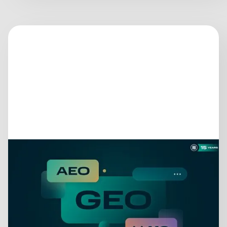
25 giugno 2026
GEO, AEO, LLMO…
FERMATI UN ATTIMO. FAI
UN RESPIRO. PARLIAMO DI