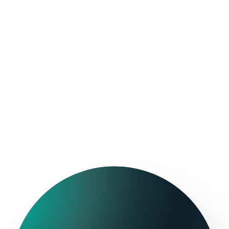
Pacchetto
Contact center
volo+hotel
ThinkIn
Viaggi online