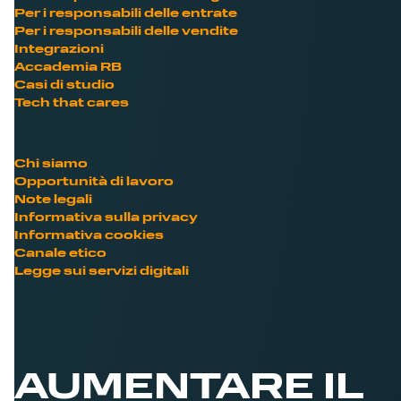
Per i responsabili delle entrate
Per i responsabili delle vendite
Integrazioni
Accademia RB
Casi di studio
Tech that cares
Chi siamo
Opportunità di lavoro
Note legali
Informativa sulla privacy
Informativa cookies
Canale etico
Legge sui servizi digitali
AUMENTARE IL