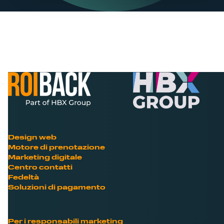
Design web
Motore di prenotazione
Marketing digitale
Centro contatti
Fedeltà
Soluzioni di pagamento
Per i responsabili marketing