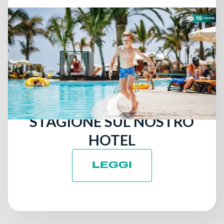
25 giugno 2026
LA SOSTENIBILITÀ NEI
GIORNI DI MASSIMA
AFFLUENZA: COSA PUÒ
INSEGNARCI L'ALTA
STAGIONE SUL NOSTRO
HOTEL
LEGGI