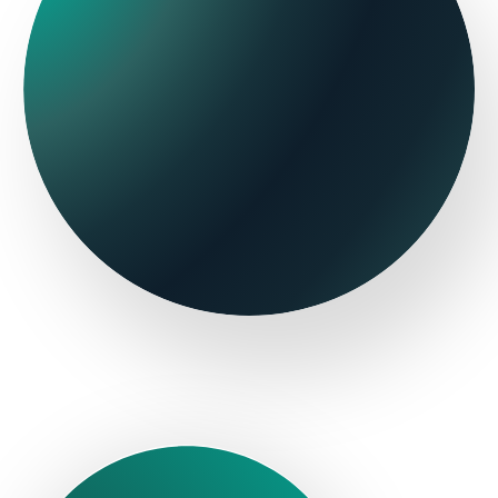
Selezione della
Personalizzazione
camera
e conversione
Hotelverse
THN