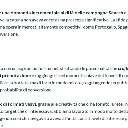
 una domanda incrementale al di là delle campagne Search 
ve la catena non aveva ancora una presenza significativa. La sfida p
atena opera in mercati altamente competitivi, come Portogallo, Spa
nversione.
ta con un approccio full-funnel, sfruttando le potenzialità che
ci off
di prenotazione
e raggiungerli nei momenti chiave del funnel di con
pliare la portata, ma di farlo in modo mirato, raggiungendo un pubbl
probabilità di conversione.
x di formati visivi
, grazie alle creatività che ci ha fornito la rete, 
lico target che ci interessava, abbiamo lavorato in modo molto dett
ngendo così chi navigava o aveva affinità con siti web di interesse p
e.