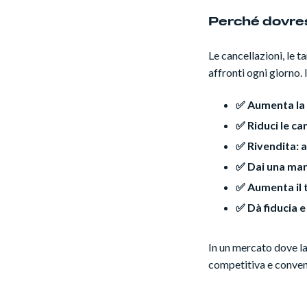
Perché dovrest
Le cancellazioni, le t
affronti ogni giorno. 
✅ Aumenta la
✅ Riduci le ca
✅ Rivendita:
✅ Dai una marc
✅ Aumenta il t
✅ Dà fiducia e
In un mercato dove la
competitiva e conven