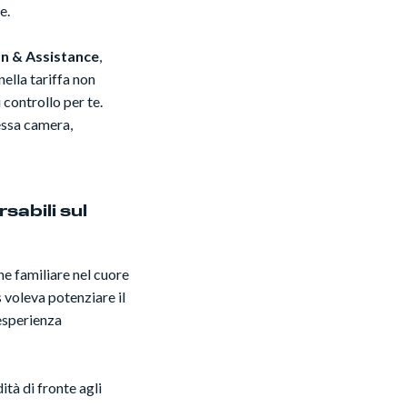
e.
on & Assistance
,
nella tariffa non
ù controllo per te.
tessa camera,
sabili sul
ne familiare nel cuore
 voleva potenziare il
'esperienza
ità di fronte agli