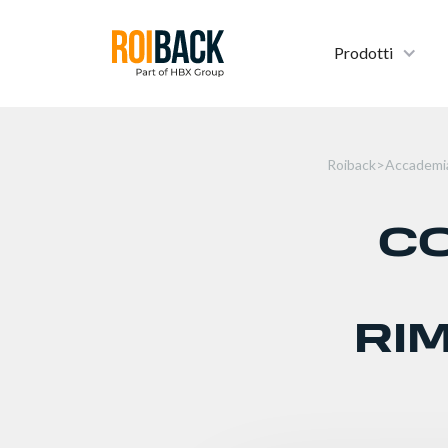
Prodotti
Roiback
>
Accademi
CO
RI