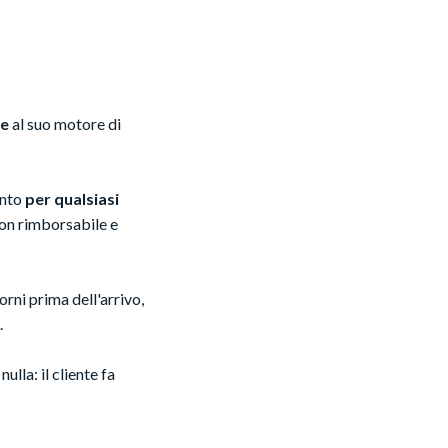
ce
al suo motore di
ento
per qualsiasi
non rimborsabile e
orni prima dell'arrivo,
.
lla: il cliente fa