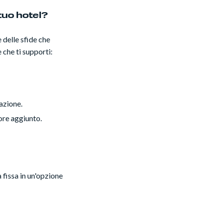
tuo hotel?
e delle sfide che
 che ti supporti:
azione.
lore aggiunto.
 fissa in un'opzione