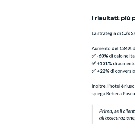
I risultati: pi
La strategia di Ca’s 
Aumento
del 134%
d
✅ -60%
di calo nel ta
✅ +131%
di aumento 
✅ +22%
di conversion
Inoltre, l'hotel è rius
spiega Rebeca Pascual
Prima, se il clie
all'assicurazione