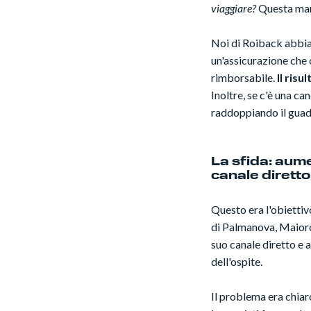
viaggiare?
Questa manc
Noi di Roiback abbia
un'assicurazione che 
rimborsabile.
Il risu
Inoltre, se c'è una ca
raddoppiando il guad
La sfida: aume
canale diretto 
Questo era l'obietti
di Palmanova, Maiorca
suo canale diretto e a
dell'ospite.
Il problema era chiaro