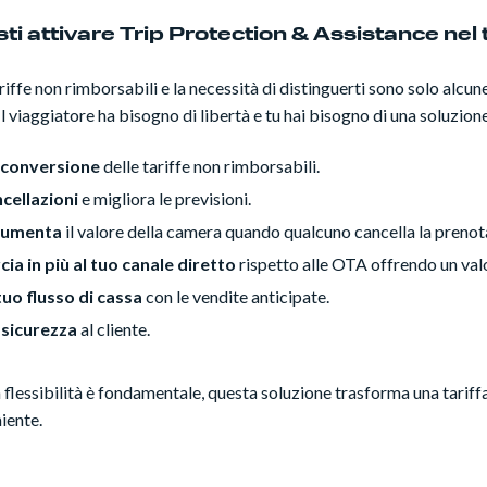
i attivare Trip Protection & Assistance nel 
ariffe non rimborsabili e la necessità di distinguerti sono solo alcun
Il viaggiatore ha bisogno di libertà e tu hai bisogno di una soluzione
 conversione
delle tariffe non rimborsabili.
ncellazioni
e migliora le previsioni.
 aumenta
il valore della camera quando qualcuno cancella la prenot
ia in più al tuo canale diretto
rispetto alle OTA offrendo un va
uo flusso di cassa
con le vendite anticipate.
 sicurezza
al cliente.
 flessibilità è fondamentale, questa soluzione trasforma una tariffa
iente.