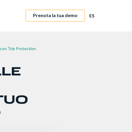
Prenota la tua demo
ES
 con Trip Protection
LLE
TUO
P